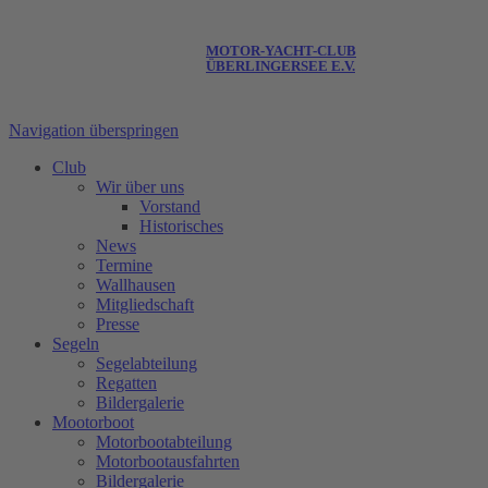
MOTOR-YACHT-CLUB
ÜBERLINGERSEE E.V.
Navigation überspringen
Club
Wir über uns
Vorstand
Historisches
News
Termine
Wallhausen
Mitgliedschaft
Presse
Segeln
Segelabteilung
Regatten
Bildergalerie
Mootorboot
Motorbootabteilung
Motorbootausfahrten
Bildergalerie