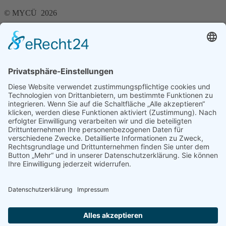
© MYCÜ 2026
KONTAKT
|
DATENSCHUTZERKLÄRUNG
|
IMPRESSUM
Navigation überspringen
LOGIN
Navigation überspringen
Club
Wir über uns
Vorstand
Historisches
News
Termine
Wallhausen
Mitgliedschaft
Presse
Segeln
Segelabteilung
Regatten
Bildergalerie
Mootorboot
Motorbootabteilung